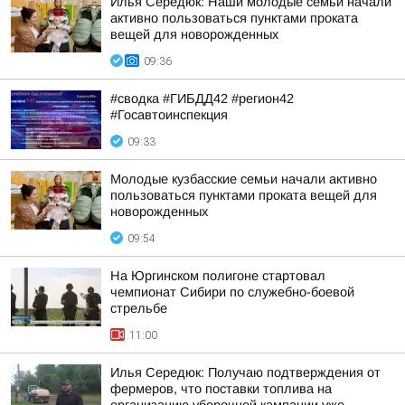
Илья Середюк: Наши молодые семьи начали
активно пользоваться пунктами проката
вещей для новорожденных
09:36
#сводка #ГИБДД42 #регион42
#Госавтоинспекция
09:33
Молодые кузбасские семьи начали активно
пользоваться пунктами проката вещей для
новорожденных
09:54
На Юргинском полигоне стартовал
чемпионат Сибири по служебно-боевой
стрельбе
11:00
Илья Середюк: Получаю подтверждения от
фермеров, что поставки топлива на