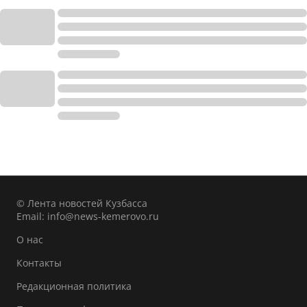
© Лента новостей Кузбасса
Email:
info@news-kemerovo.ru
О нас
Контакты
Редакционная политика