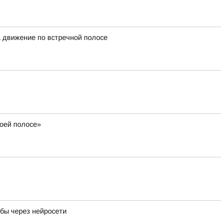
а движение по встречной полосе
воей полосе»
ибы через нейросети