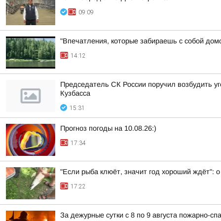
09:09
"Впечатления, которые забираешь с собой дом
14:12
Председатель СК России поручил возбудить уг
Кузбасса
15:31
Прогноз погоды на 10.08.26:)
17:34
"Если рыба клюёт, значит год хороший ждёт": о
17:22
За дежурные сутки с 8 по 9 августа пожарно-