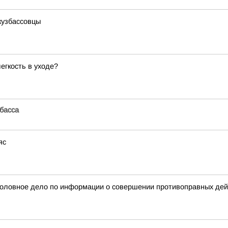
кузбассовцы
егкость в уходе?
басса
яс
головное дело по информации о совершении противоправных дейс