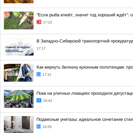
"Если рыба клюёт, значит год хороший ждёт": о
17:22
В Западно-Сибирской транспортной прокуратур
17:17
Как вернуть белизну кухонным полотенцам: пр
17:11
Пока на уличных локациях проходили дегустаци
16:42
Подвесные унитазы: идеальное сочетание сти
16:26