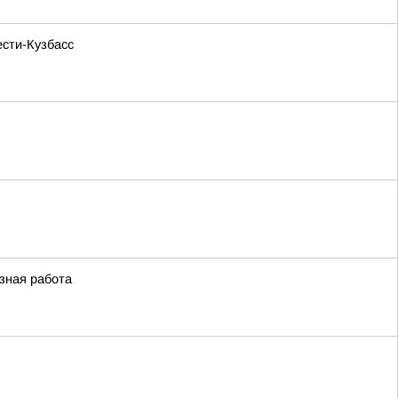
ести-Кузбасс
езная работа