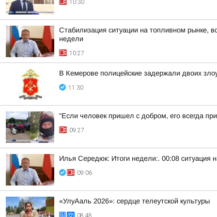
10:30
Стабилизация ситуации на топливном рынке, вс
недели
10:27
В Кемерове полицейские задержали двоих зло
11:30
"Если человек пришел с добром, его всегда пр
09:27
Илья Середюк: Итоги недели:. 00:08 ситуация 
09:06
«УлуАаль 2026»: сердце телеутской культуры
08:48