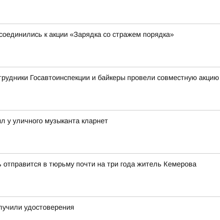
соединились к акции «Зарядка со стражем порядка»
трудники Госавтоинспекции и байкеры провели совместную акцию
л у уличного музыканта кларнет
ь отправится в тюрьму почти на три года житель Кемерова
лучили удостоверения