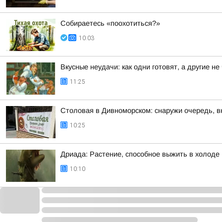
Собираетесь «поохотиться?»
10:03
Вкусные неудачи: как одни готовят, а другие не
11:25
Столовая в Дивноморском: снаружи очередь, в
10:25
Дриада: Растение, способное выжить в холоде
10:10