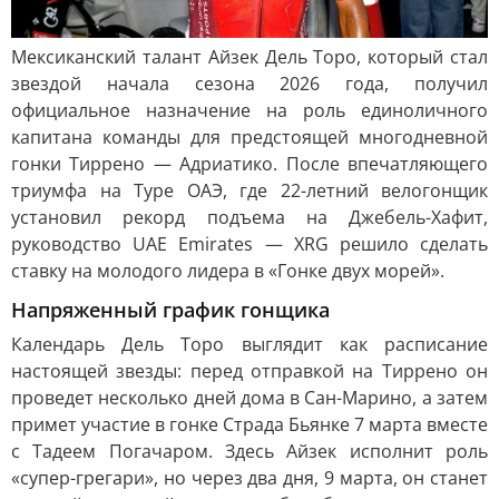
Мексиканский талант Айзек Дель Торо, который стал
звездой начала сезона 2026 года, получил
официальное назначение на роль единоличного
капитана команды для предстоящей многодневной
гонки Тиррено — Адриатико. После впечатляющего
триумфа на Туре ОАЭ, где 22-летний велогонщик
установил рекорд подъема на Джебель-Хафит,
руководство UAE Emirates — XRG решило сделать
ставку на молодого лидера в «Гонке двух морей».
Напряженный график гонщика
Календарь Дель Торо выглядит как расписание
настоящей звезды: перед отправкой на Тиррено он
проведет несколько дней дома в Сан-Марино, а затем
примет участие в гонке Страда Бьянке 7 марта вместе
с Тадеем Погачаром. Здесь Айзек исполнит роль
«супер-грегари», но через два дня, 9 марта, он станет