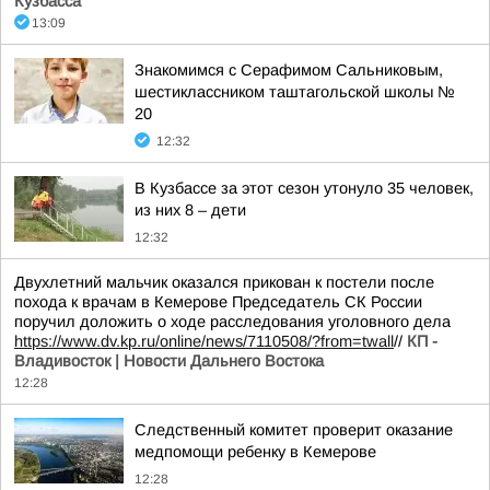
Кузбасса
13:09
Знакомимся с Серафимом Сальниковым,
шестиклассником таштагольской школы №
20
12:32
В Кузбассе за этот сезон утонуло 35 человек,
из них 8 – дети
12:32
Двухлетний мальчик оказался прикован к постели после
похода к врачам в Кемерове Председатель СК России
поручил доложить о ходе расследования уголовного дела
https://www.dv.kp.ru/online/news/7110508/?from=twall
//
КП -
Владивосток | Новости Дальнего Востока
12:28
Следственный комитет проверит оказание
медпомощи ребенку в Кемерове
12:28