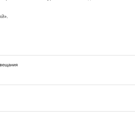
й».
 вещания