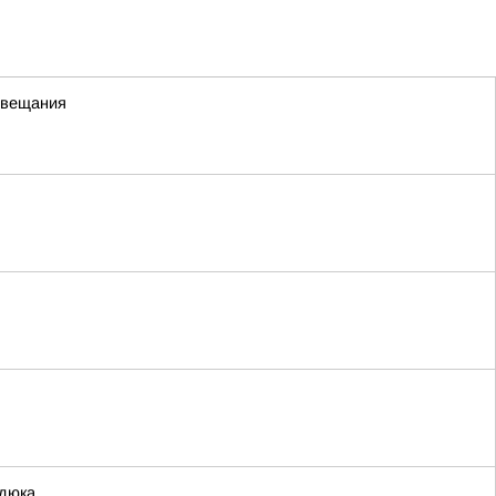
 вещания
едюка