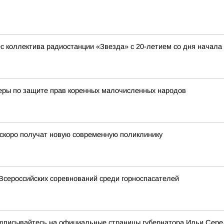
с коллектива радиостанции «Звезда» с 20-летием со дня начала
еры по защите прав коренных малочисленных народов
скоро получат новую современную поликлинику
Всероссийских соревнований среди горноспасателей
подписывайтесь на официальные страницы губернатора Ильи Сер