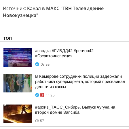
Источник:
Канал в МАКС "ТВН Телевидение
Новокузнецка"
ТОП
#сводка #ГИБДД42 #регион42
#Госавтоинспекция
09:33
В Кемерове сотрудники полиции задержали
работника супермаркета, который присваивал
деньги из кассы
11:25
#архив_ТАСС_Сибирь. Выпуск чугуна на
второй домне Запсиба
08:57