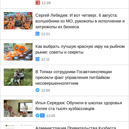
12:28
Сергей Лебедев: И вот четверг, 6 августа:
волшебники из МО, рукожопы в исполнении и
хитрожопы из бизнеса
12:21
Как выбрать лучшую красную икру на рыбном
рынке: советы и секреты
12:11
В Топках сотрудники Госавтоинспекции
пресекли факт управления питбайком
несовершеннолетним
12:05
Илья Середюк: Обучили в школах здоровья
более ста тысяч кузбассовцев
12:05
Администрация Правительства Кузбасса