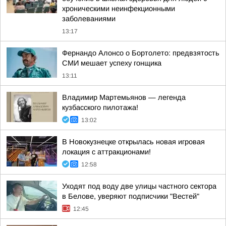
хроническими неинфекционными
заболеваниями
13:17
Фернандо Алонсо о Бортолето: предвзятость
СМИ мешает успеху гонщика
13:11
Владимир Мартемьянов — легенда
кузбасского пилотажа!
13:02
В Новокузнецке открылась новая игровая
локация с аттракционами!
12:58
Уходят под воду две улицы частного сектора
в Белове, уверяют подписчики "Вестей"
12:45